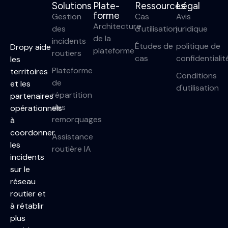
Solutions
Plate-
Ressources
Légal
forme
Gestion
Cas
Avis
Architecture
des
d'utilisation
juridique
de la
incidents
Études de
politique de
Dropy aide
plateforme
routiers
cas
confidentialit
les
Plateforme
territoires
Conditions
de
et les
d'utilisation
répartition
partenaires
des
opérationnels
remorquages
à
coordonner
Assistance
les
routière IA
incidents
sur le
réseau
routier et
à rétablir
plus